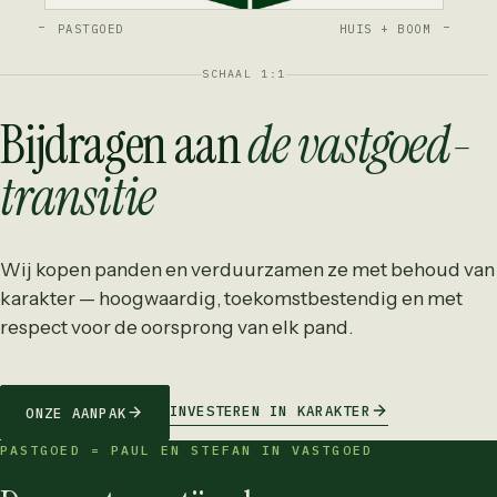
PASTGOED
HUIS + BOOM
SCHAAL 1:1
Bijdragen aan
de vastgoed­
transitie
Wij kopen panden en verduurzamen ze met behoud van
karakter — hoogwaardig, toekomstbestendig en met
respect voor de oorsprong van elk pand.
INVESTEREN IN KARAKTER
ONZE AANPAK
PASTGOED = PAUL EN STEFAN IN VASTGOED