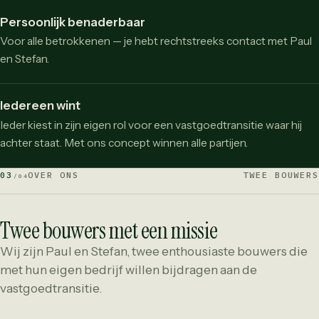
Persoonlijk benaderbaar
Voor alle betrokkenen — je hebt rechtstreeks contact met Paul
en Stefan.
Iedereen wint
Ieder kiest in zijn eigen rol voor een vastgoedtransitie waar hij
achter staat. Met ons concept winnen alle partijen.
03
OVER ONS
TWEE BOUWERS
/04
Twee bouwers met een missie
Wij zijn Paul en Stefan, twee enthousiaste bouwers die
met hun eigen bedrijf willen bijdragen aan de
vastgoedtransitie.