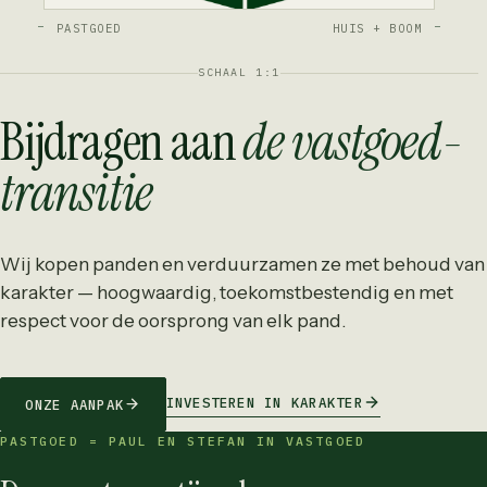
PASTGOED
HUIS + BOOM
SCHAAL 1:1
Bijdragen aan
de vastgoed­
transitie
Wij kopen panden en verduurzamen ze met behoud van
karakter — hoogwaardig, toekomstbestendig en met
respect voor de oorsprong van elk pand.
INVESTEREN IN KARAKTER
ONZE AANPAK
PASTGOED = PAUL EN STEFAN IN VASTGOED