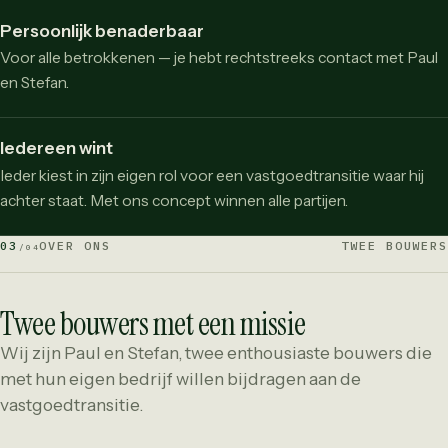
Persoonlijk benaderbaar
Voor alle betrokkenen — je hebt rechtstreeks contact met Paul
en Stefan.
Iedereen wint
Ieder kiest in zijn eigen rol voor een vastgoedtransitie waar hij
achter staat. Met ons concept winnen alle partijen.
03
OVER ONS
TWEE BOUWERS
/04
Twee bouwers met een missie
Wij zijn Paul en Stefan, twee enthousiaste bouwers die
met hun eigen bedrijf willen bijdragen aan de
vastgoedtransitie.